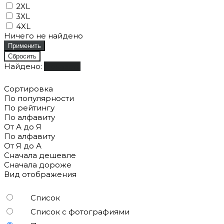
2XL
3XL
4XL
Ничего не найдено
Найдено:
Показать
Сортировка
По популярности
По рейтингу
По алфавиту
От А до Я
По алфавиту
От Я до А
Сначала дешевле
Сначала дороже
Вид отображения
Список
Список с фотографиями